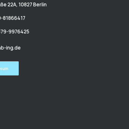
ße 22A, 10827 Berlin
0-81866417
3379-9976425
nb-ing.de
ssum