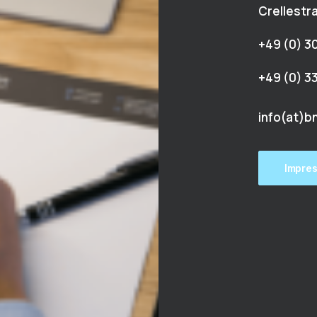
Crellestra
+49 (0) 3
+49 (0) 
info(at)b
Impre